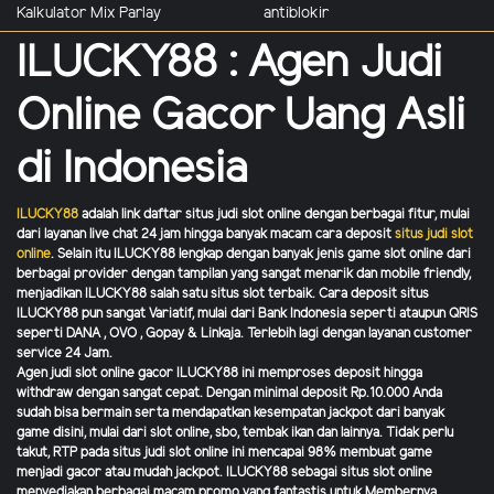
Kalkulator Mix Parlay
antiblokir
ILUCKY88 : Agen Judi
Online Gacor Uang Asli
di Indonesia
ILUCKY88
adalah link daftar situs judi slot online dengan berbagai fitur, mulai
dari layanan live chat 24 jam hingga banyak macam cara deposit
situs judi slot
online
. Selain itu ILUCKY88 lengkap dengan banyak jenis game slot online dari
berbagai provider dengan tampilan yang sangat menarik dan mobile friendly,
menjadikan
ILUCKY88 salah satu situs slot terbaik. Cara deposit situs
ILUCKY88 pun sangat Variatif, mulai dari Bank Indonesia seperti ataupun QRIS
seperti DANA , OVO , Gopay & Linkaja. Terlebih lagi dengan layanan customer
service 24 Jam.
Agen judi slot online gacor ILUCKY88 ini memproses deposit hingga
withdraw dengan sangat cepat. Dengan minimal deposit Rp.10.000 Anda
sudah bisa bermain serta mendapatkan kesempatan jackpot dari banyak
game disini, mulai dari slot online, sbo, tembak ikan dan lainnya. Tidak perlu
takut, RTP pada situs judi slot online ini mencapai 98% membuat game
menjadi gacor atau mudah jackpot. ILUCKY88 sebagai situs slot online
menyediakan berbagai macam promo yang fantastis untuk Membernya.